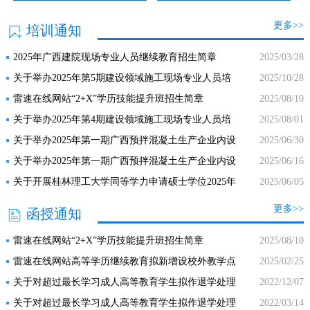
更多>>
培训通知
2025年广西建院现场专业人员继续教育招生简章
2025/03/28
关于举办2025年第5期建设领域施工现场专业人员培
2025/10/28
训班的报名通知
雷速在线网站“2+X”学历技能提升班招生简章
2025/08/10
关于举办2025年第4期建设领域施工现场专业人员培
2025/08/01
训班的报名通知
关于举办2025年第一期广西预拌混凝土生产企业内设
2025/06/30
试验室试验人员能力提升…
关于举办2025年第一期广西预拌混凝土生产企业内设
2025/06/16
试验室试验人员能力培训…
关于开展桂林理工大学同等学力申请硕士学位2025年
2025/06/05
“建院专硕班”报名工作…
关于举办2025年第3期建设领域施工现场专业人员培
2025/05/27
更多>>
函授通知
训班的报名通知
关于开展2025年广西预拌混凝土生产企业内设试验室
2025/04/11
雷速在线网站“2+X”学历技能提升班招生简章
2025/08/10
试验人员能力培训报名的…
关于举办首页2025年建设领域施工现场专业人员第1
2025/02/24
雷速在线网站高等学历继续教育拟新增设校外教学点
2025/02/25
批次复训复测班的通知
公示
关于对超过最长学习成人高等教育学生拟作退学处理
2022/12/07
的公示（202...
关于对超过最长学习成人高等教育学生拟作退学处理
2022/03/14