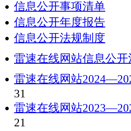
信息公开事项清单
信息公开年度报告
信息公开法规制度
雷速在线网站信息公开
雷速在线网站2024—20
31
雷速在线网站2023—20
21