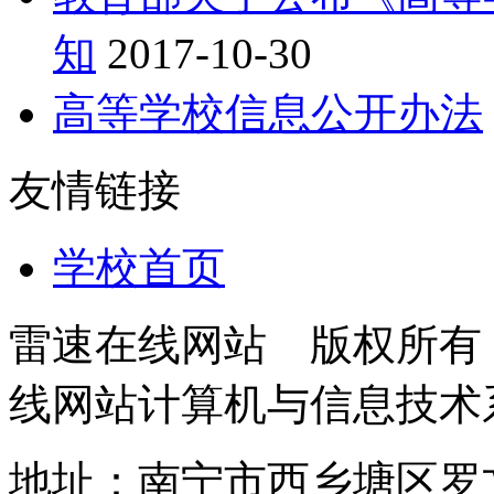
知
2017-10-30
高等学校信息公开办法
友情链接
学校首页
雷速在线网站 版权所
线网站计算机与信息技术
地址：南宁市西乡塘区罗文大道