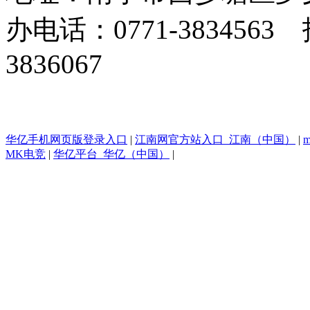
办电话：0771-3834563 
3836067
华亿手机网页版登录入口
|
江南网官方站入口_江南（中国）
|
MK电竞
|
华亿平台_华亿（中国）
|