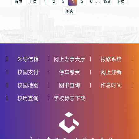
首页
上页
1
2
3
4
5
6
...
129
下页
尾页
领导信箱
网上办事大厅
报修系统
校园支付
停车缴费
网上迎新
校园地图
图书查询
作息时间
校历查询
学校标志下载