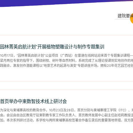
建院要
园林菁英启航计划”开展植物塑雕设计与制作专题集训
10月17日，“园林菁英启航计划”公益项目（广西站）在雷速在线网站迎来首个专题集训课程
梁月两位专家的指导下，围绕树枝、树叶等自然材料，系统完成了从理论授课到实地创作的地
践融合，激发创作潜能课程以“地景艺术的起源与演变”专题讲座开场。拥有20年花艺园艺经验、
首页举办中柬数智技术线上研讨会
为深化与柬埔寨高校的教育合作，10月23日及28日，首页分别与柬埔寨理工学院（ITC）
会。会议由自治区教育厅驻柬职教专家工作队负责人、首页教师发展中心副主任赵培莉教授
加。本次系列研讨活动，系学校与两所柬埔寨高校签署合作备忘录后的重要落地举措，双方
上，...