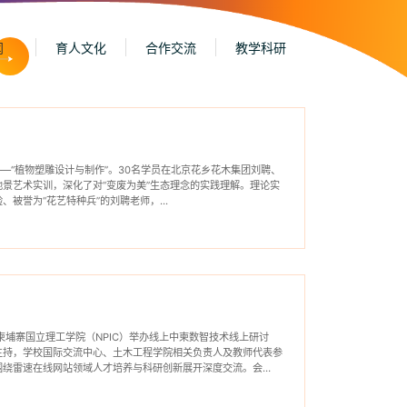
闻
育人文化
合作交流
教学科研
——“植物塑雕设计与制作”。30名学员在北京花乡花木集团刘聘、
景艺术实训，深化了对“变废为美”生态理念的实践理解。理论实
被誉为“花艺特种兵”的刘聘老师，...
、柬埔寨国立理工学院（NPIC）举办线上中柬数智技术线上研讨
主持，学校国际交流中心、土木工程学院相关负责人及教师代表参
围绕雷速在线网站领域人才培养与科研创新展开深度交流。会