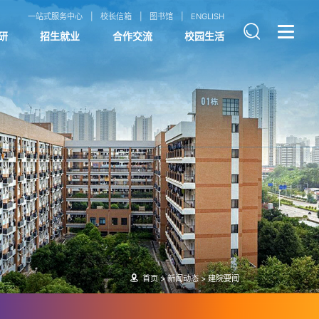
一站式服务中心
校长信箱
图书馆
ENGLISH
研
招生就业
合作交流
校园生活
首页
>
新闻动态
>
建院要闻