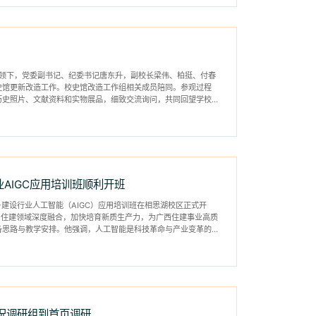
带领下，党委副书记、纪委书记唐东升，副校长梁伟、柏挺、付春
史馆更新改造工作。校史馆改造工作组相关成员陪同。参观过程
历史照片、文献资料和实物展品，细致交流询问，共同回望学校不
AIGC应用培训班顺利开班
乡建设行业人工智能（AIGC）应用培训班在相思湖校区正式开
术与住建领域深度融合，加快培育新质生产力，为广西住建事业高质
备思路与教学安排。他强调，人工智能是科技革命与产业变革的核
况调研组到首页调研