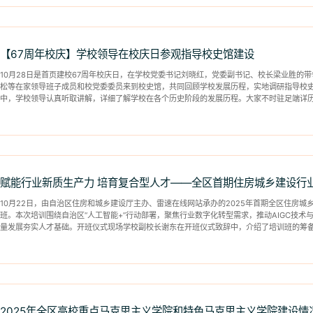
【67周年校庆】学校领导在校庆日参观指导校史馆建设
10月28日是首页建校67周年校庆日，在学校党委书记刘晓红，党委副书记、校长梁业胜的
松等在家领导班子成员和校党委委员来到校史馆，共同回顾学校发展历程，实地调研指导校
中，学校领导认真听取讲解，详细了解学校在各个历史阶段的发展历程。大家不时驻足端详
平凡的发展历程，...
赋能行业新质生产力 培育复合型人才——全区首期住房城乡建设行业
10月22日，由自治区住房和城乡建设厅主办、雷速在线网站承办的2025年首期全区住房城
班。本次培训围绕自治区“人工智能+”行动部署，聚焦行业数字化转型需求，推动AIGC技
量发展夯实人才基础。开班仪式现场学校副校长谢东在开班仪式致辞中，介绍了培训班的筹
心力量，...
2025年全区高校重点马克思主义学院和特色马克思主义学院建设情