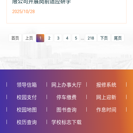
限公司开展岗前适应研学
2025/10/28
首页
上页
1
2
3
4
5
...
218
下页
尾页
领导信箱
网上办事大厅
报修系统
校园支付
停车缴费
网上迎新
校园地图
图书查询
作息时间
校历查询
学校标志下载